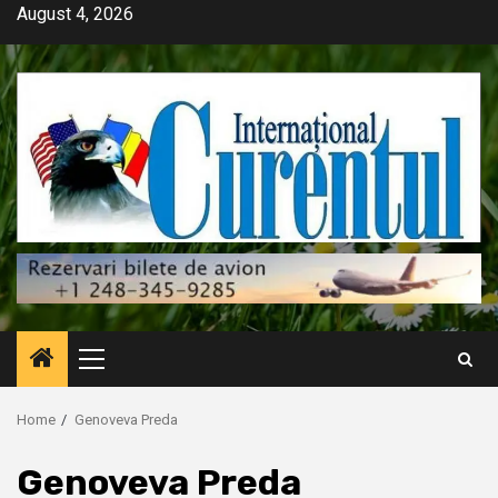
Skip
August 4, 2026
to
content
Primary
Menu
Home
Genoveva Preda
Genoveva Preda