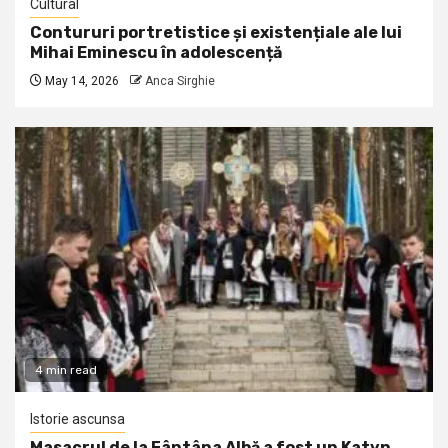
Cultural
Contururi portretistice și existențiale ale lui
Mihai Eminescu în adolescență
May 14, 2026
Anca Sirghie
4 min read
Istorie ascunsa
Masacrul de la Fântâna Albă a fost un Katyn