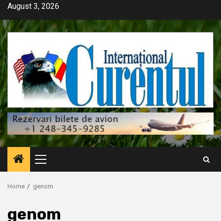
Skip
August 3, 2026
to
content
Primary
Menu
Home
genom
genom