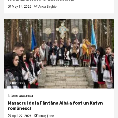
May 14, 2026
Anca Sirghie
4 min read
Istorie ascunsa
Masacrul de la Fântâna Albă a fost un Katyn
românesc!
April 27, 2026
Ionuţ Ţene