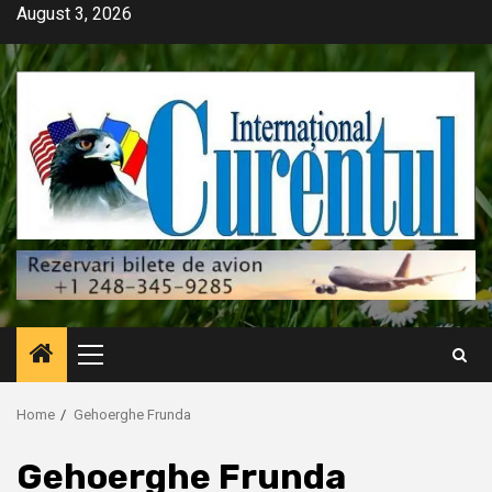
Skip
August 3, 2026
to
content
Primary
Menu
Home
Gehoerghe Frunda
Gehoerghe Frunda