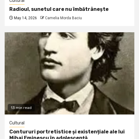
Cultural
Radioul, sunetul care nu îmbătrânește
May 14, 2026
Camelia Morda Baciu
13 min read
Cultural
Contururi portretistice și existențiale ale lui
Mihai Eminescu în adolescență