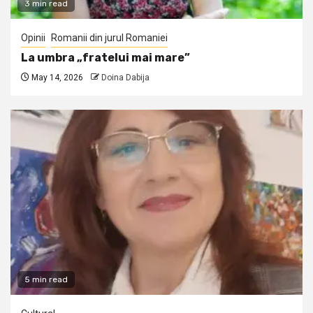
3 min read
Opinii
Romanii din jurul Romaniei
La umbra „fratelui mai mare”
May 14, 2026
Doina Dabija
5 min read