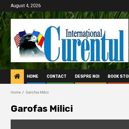
Skip
August 4, 2026
to
content
HOME
CONTACT
DESPRE NOI
BOOK STO
Home
Garofas Milici
Garofas Milici