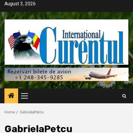
Skip
August 3, 2026
to
content
Primary
Menu
Home
GabrielaPetcu
GabrielaPetcu