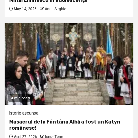
Mihai Eminescu în adolescență
May 14, 2026
Anca Sirghie
4 min read
Istorie ascunsa
Masacrul de la Fântâna Albă a fost un Katyn
românesc!
April 27, 2026
Ionuţ Ţene