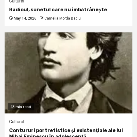
Cultural
Radioul, sunetul care nu îmbătrânește
May 14, 2026
Camelia Morda Baciu
13 min read
Cultural
Contururi portretistice și existențiale ale lui
Mihai Eminescu în adolescență