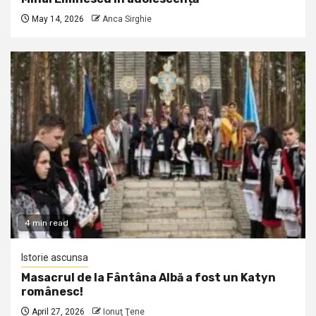
May 14, 2026
Anca Sirghie
4 min read
Istorie ascunsa
Masacrul de la Fântâna Albă a fost un Katyn
românesc!
April 27, 2026
Ionuţ Ţene