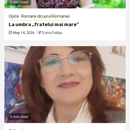
3 min read
Opinii
Romanii din jurul Romaniei
La umbra „fratelui mai mare”
May 14, 2026
Doina Dabija
5 min read