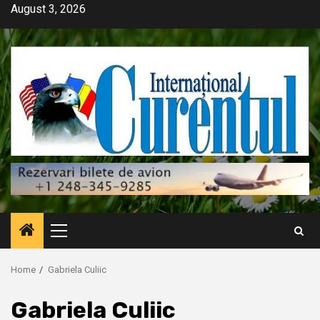
Skip
August 3, 2026
to
content
Primary
Menu
Home
Gabriela Culiic
Gabriela Culiic