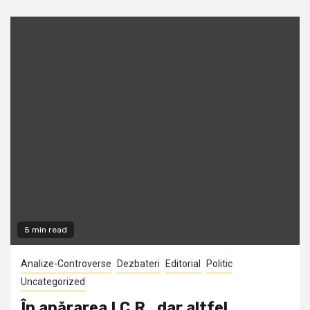
5 min read
Analize-Controverse
Dezbateri
Editorial
Politic
Uncategorized
În apărarea I.C.R., dar altfel