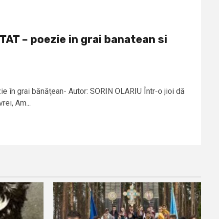
T – poezie in grai banatean si
n grai bănăţean- Autor: SORIN OLARIU Într-o jioi dă
rei, Am...