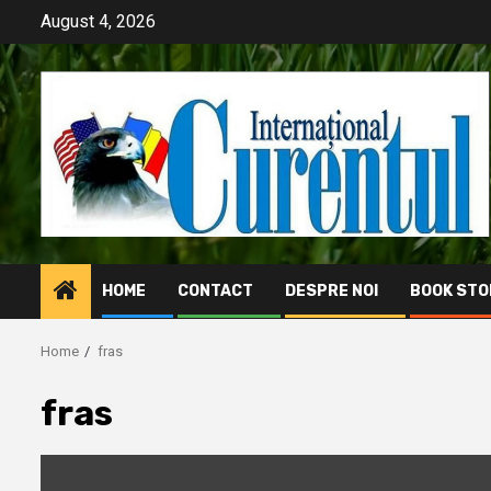
Skip
August 4, 2026
to
content
HOME
CONTACT
DESPRE NOI
BOOK STO
Home
fras
fras