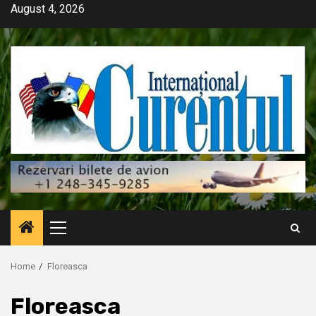
Skip
August 4, 2026
to
content
Primary
Menu
Home
Floreasca
Floreasca