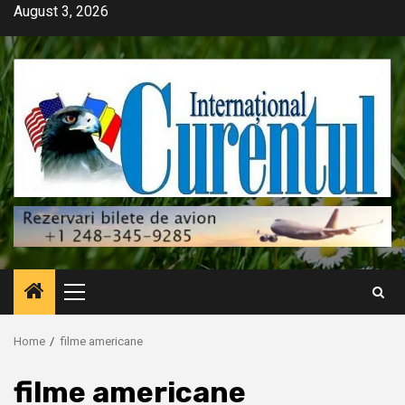
Skip
August 3, 2026
to
content
Primary
Menu
Home
filme americane
filme americane