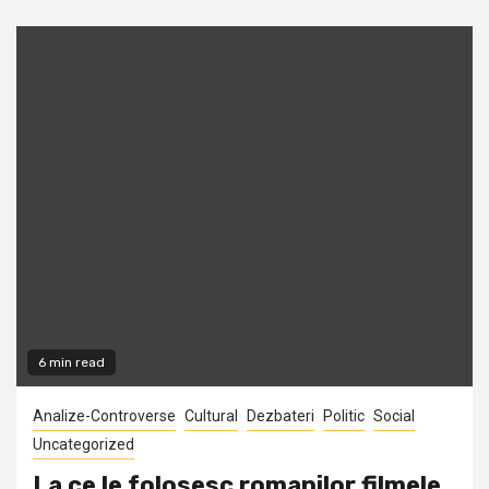
6 min read
Analize-Controverse
Cultural
Dezbateri
Politic
Social
Uncategorized
La ce le folosesc romanilor filmele