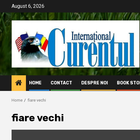
Skip
August 6, 2026
to
content
HOME
CONTACT
DESPRE NOI
BOOK STO
Home
fiare vechi
fiare vechi