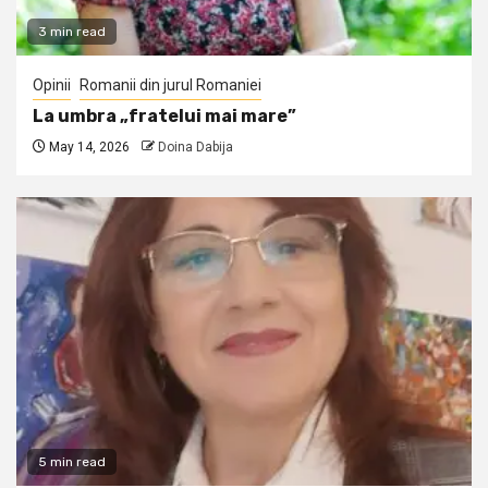
3 min read
Opinii
Romanii din jurul Romaniei
La umbra „fratelui mai mare”
May 14, 2026
Doina Dabija
5 min read