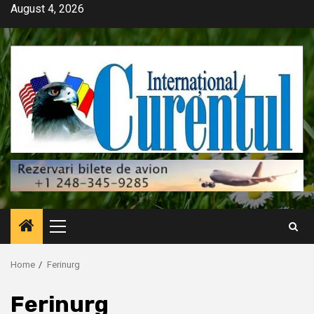
Skip
August 4, 2026
to
content
Primary
Menu
Home
Ferinurg
Ferinurg