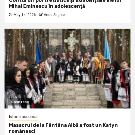
Contururi portretistice și existențiale ale lui
Mihai Eminescu în adolescență
May 14, 2026
Anca Sirghie
4 min read
Istorie ascunsa
Masacrul de la Fântâna Albă a fost un Katyn
românesc!