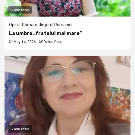
3 min read
Opinii
Romanii din jurul Romaniei
La umbra „fratelui mai mare”
May 14, 2026
Doina Dabija
5 min read