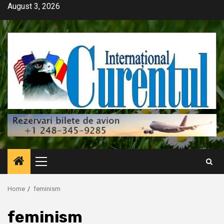
Skip
August 3, 2026
to
content
Primary
Menu
Home
feminism
feminism