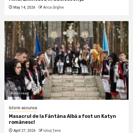
May 14, 2026
Anca Sirghie
4 min read
Istorie ascunsa
Masacrul de la Fântâna Albă a fost un Katyn
românesc!
April 27, 2026
Ionuţ Ţene