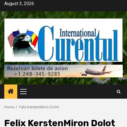
Skip
August 3, 2026
to
content
Primary
Menu
Home
Felix KerstenMiron Dolot
Felix KerstenMiron Dolot