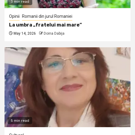
3 min read
Opinii
Romanii din jurul Romaniei
La umbra „fratelui mai mare”
May 14, 2026
Doina Dabija
5 min read