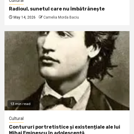
Cultural
Radioul, sunetul care nu îmbătrânește
May 14, 2026
Camelia Morda Baciu
13 min read
Cultural
Contururi portretistice și existențiale ale lui
Mihai Eminescu în adolescență