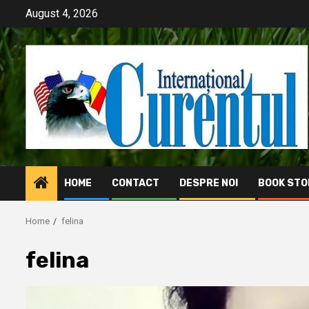
Skip
August 4, 2026
to
content
HOME
CONTACT
DESPRE NOI
BOOK STO
Home
felina
felina