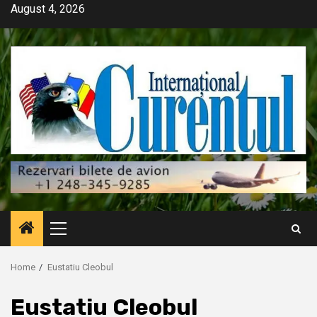
Skip
August 4, 2026
to
content
Primary
Menu
Home
Eustatiu Cleobul
Eustatiu Cleobul