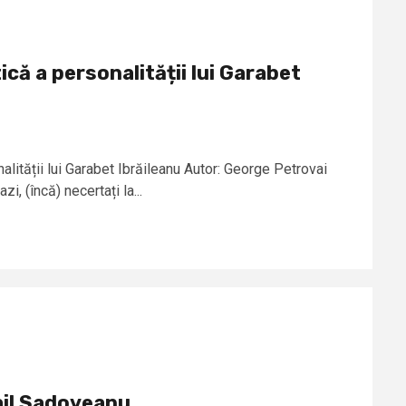
că a personalității lui Garabet
lității lui Garabet Ibrăileanu Autor: George Petrovai
i, (încă) necertați la...
hail Sadoveanu