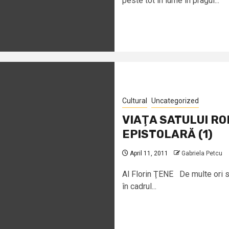
peste tot în lume în pragul...
Cultural
Uncategorized
VIAŢA SATULUI RO
EPISTOLARĂ (1)
April 11, 2011
Gabriela Petcu
Al Florin ŢENE De multe ori s
în cadrul...