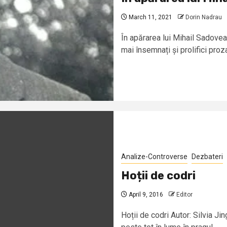
March 11, 2021
Dorin Nadrau
În apărarea lui Mihail Sadove
mai însemnați și prolifici proza
Analize-Controverse
Dezbateri
Hoții de codri
April 9, 2016
Editor
Hoții de codri Autor: Silvia J