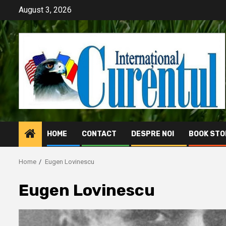
Skip
August 3, 2026
to
content
HOME
CONTACT
DESPRE NOI
BOOK STO
Home
Eugen Lovinescu
Eugen Lovinescu