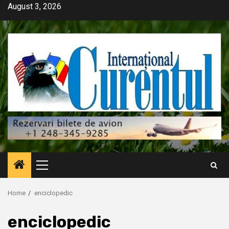
Skip
August 3, 2026
to
content
Primary
Menu
Home
enciclopedic
enciclopedic