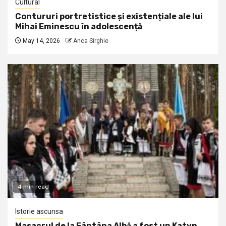
Cultural
Contururi portretistice și existențiale ale lui
Mihai Eminescu în adolescență
May 14, 2026
Anca Sirghie
4 min read
Istorie ascunsa
Masacrul de la Fântâna Albă a fost un Katyn