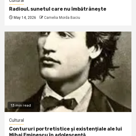
Cultural
Radioul, sunetul care nu îmbătrânește
May 14, 2026
Camelia Morda Baciu
13 min read
Cultural
Contururi portretistice și existențiale ale lui
Mihai Eminescu în adolescență