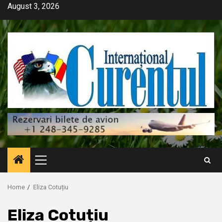
Skip
August 3, 2026
to
content
Primary
Menu
Home
Eliza Cotuțiu
Eliza Cotuțiu