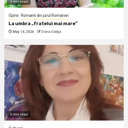
3 min read
Opinii
Romanii din jurul Romaniei
La umbra „fratelui mai mare”
May 14, 2026
Doina Dabija
5 min read