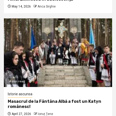
May 14, 2026
Anca Sirghie
4 min read
Istorie ascunsa
Masacrul de la Fântâna Albă a fost un Katyn
românesc!
April 27, 2026
Ionuţ Ţene