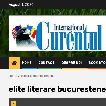
Skip
August 3, 2026
to
content
HOME
CONTACT
DESPRE NOI
BOOK STO
Home
elite literare bucurestene
elite literare bucurestene
2