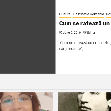
Cultural
Destinatia Romania
De
Cum se rateazã un c
June 9, 2010
Editor
Cum se rateazã un critic lefeg
cãrți proaste”,...