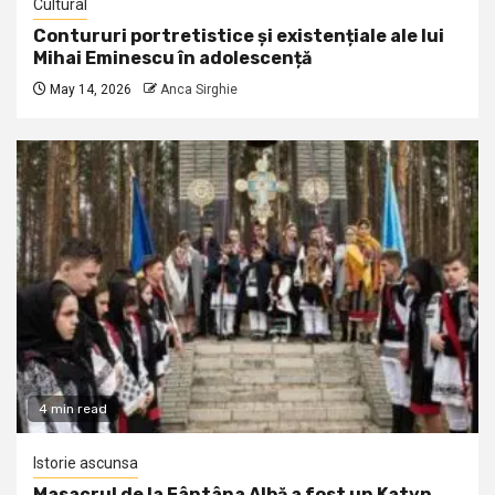
Cultural
Contururi portretistice și existențiale ale lui
Mihai Eminescu în adolescență
May 14, 2026
Anca Sirghie
4 min read
Istorie ascunsa
Masacrul de la Fântâna Albă a fost un Katyn