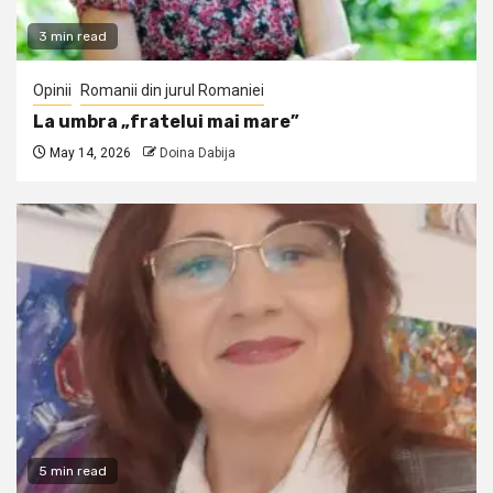
3 min read
Opinii
Romanii din jurul Romaniei
La umbra „fratelui mai mare”
May 14, 2026
Doina Dabija
5 min read