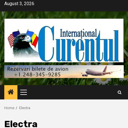
Skip
August 3, 2026
to
content
Primary
Menu
Home
Electra
Electra