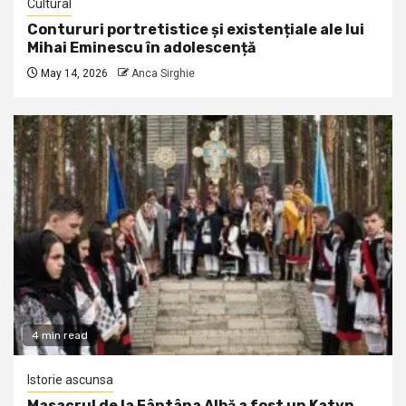
Cultural
Contururi portretistice și existențiale ale lui
Mihai Eminescu în adolescență
May 14, 2026
Anca Sirghie
4 min read
Istorie ascunsa
Masacrul de la Fântâna Albă a fost un Katyn