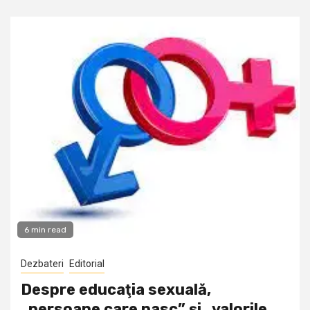
6 min read
Dezbateri
Editorial
Despre educaţia sexuală,
„persoane care nasc” şi „valorile