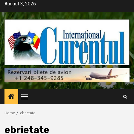
Skip
August 3, 2026
to
content
Primary
Menu
Home
ebrietate
ebrietate