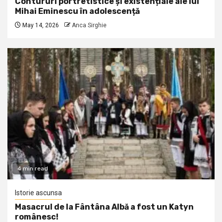
Contururi portretistice și existențiale ale lui
Mihai Eminescu în adolescență
May 14, 2026
Anca Sirghie
4 min read
Istorie ascunsa
Masacrul de la Fântâna Albă a fost un Katyn
românesc!