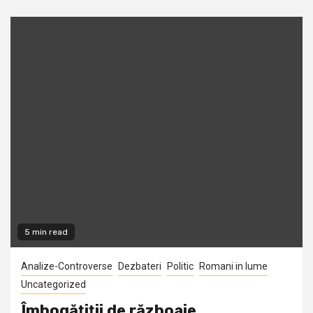
5 min read
Analize-Controverse
Dezbateri
Politic
Romani in lume
Uncategorized
Îmbogăţiţii de războaie