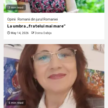
3 min read
Opinii
Romanii din jurul Romaniei
La umbra „fratelui mai mare”
May 14, 2026
Doina Dabija
5 min read