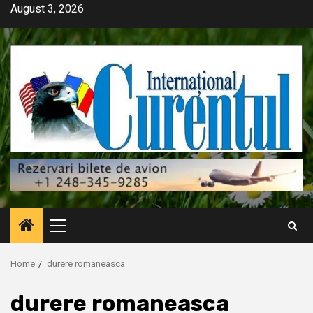
Skip
August 3, 2026
to
content
Primary
Menu
Home
durere romaneasca
durere romaneasca