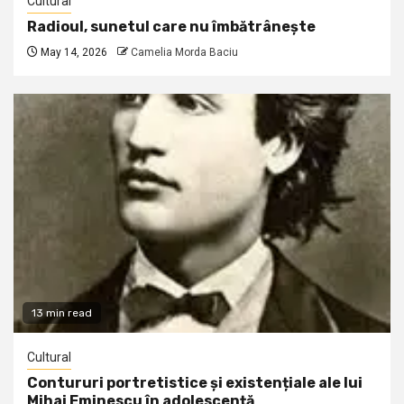
Cultural
Radioul, sunetul care nu îmbătrânește
May 14, 2026
Camelia Morda Baciu
13 min read
Cultural
Contururi portretistice și existențiale ale lui
Mihai Eminescu în adolescență