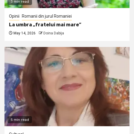
3 min read
Opinii
Romanii din jurul Romaniei
La umbra „fratelui mai mare”
May 14, 2026
Doina Dabija
5 min read