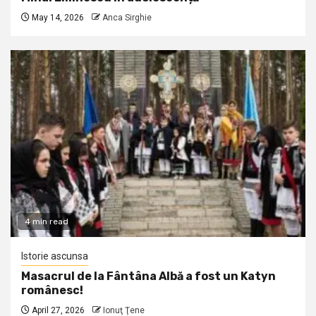
May 14, 2026
Anca Sirghie
4 min read
Istorie ascunsa
Masacrul de la Fântâna Albă a fost un Katyn
românesc!
April 27, 2026
Ionuţ Ţene