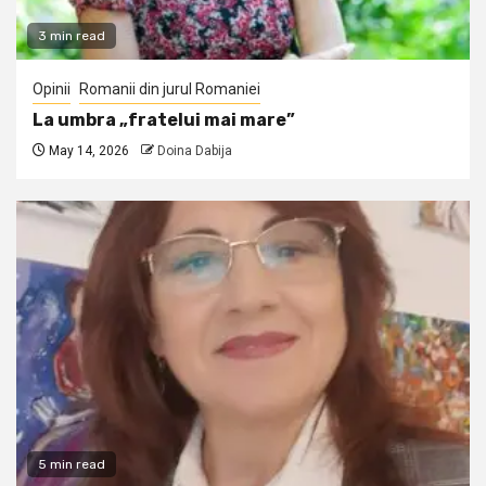
3 min read
Opinii
Romanii din jurul Romaniei
La umbra „fratelui mai mare”
May 14, 2026
Doina Dabija
5 min read