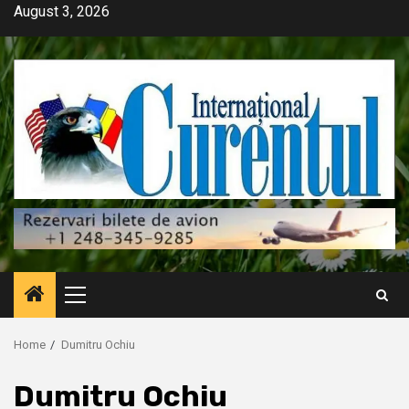
Skip
August 3, 2026
to
content
Primary
Menu
Home
Dumitru Ochiu
Dumitru Ochiu