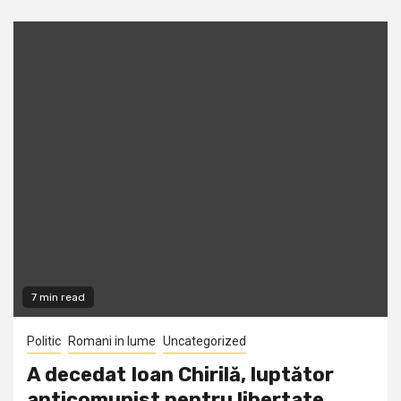
7 min read
Politic
Romani in lume
Uncategorized
A decedat Ioan Chirilă, luptător
anticomunist pentru libertate