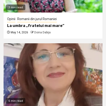
3 min read
Opinii
Romanii din jurul Romaniei
La umbra „fratelui mai mare”
May 14, 2026
Doina Dabija
5 min read