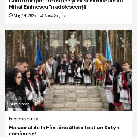
Contururi portretistice și existențiale ale lui
Mihai Eminescu în adolescență
May 14, 2026
Anca Sirghie
4 min read
Istorie ascunsa
Masacrul de la Fântâna Albă a fost un Katyn
românesc!