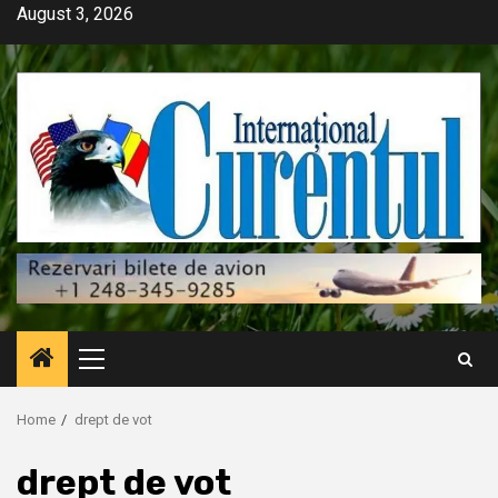
Skip
August 3, 2026
to
content
Primary
Menu
Home
drept de vot
drept de vot