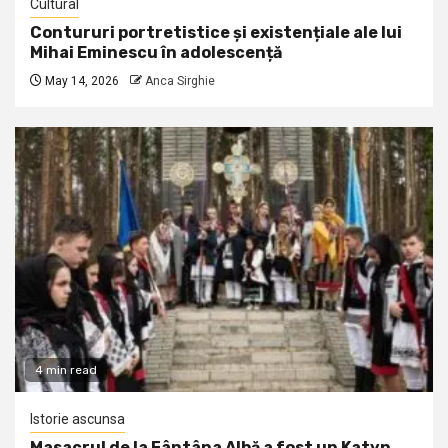
Cultural
Contururi portretistice și existențiale ale lui
Mihai Eminescu în adolescență
May 14, 2026
Anca Sirghie
4 min read
Istorie ascunsa
Masacrul de la Fântâna Albă a fost un Katyn