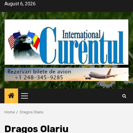
Skip
August 6, 2026
to
content
Primary
Menu
Home
Dragos Olariu
Dragos Olariu