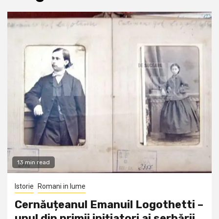
13 min read
Istorie
Romani in lume
Cernăuțeanul Emanuil Logothetti –
unul din primii inițiatori ai serbării