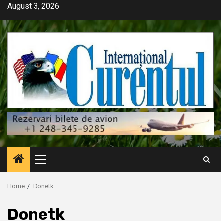
Skip
August 3, 2026
to
content
Primary
Menu
Home
Donetk
Donetk