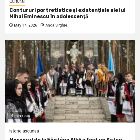
Cultural
Contururi portretistice și existențiale ale lui
Mihai Eminescu în adolescență
May 14, 2026
Anca Sirghie
4 min read
Istorie ascunsa
Masacrul de la Fântâna Albă a fost un Katyn