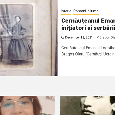
Istorie
Romani in lume
Cernăuțeanul Emanu
inițiatori ai serbări
December 12, 2021
Dragos Ol
Cernăuțeanul Emanuil Logothetti
Dragoş Olaru (Cernăuţi, Ucrai