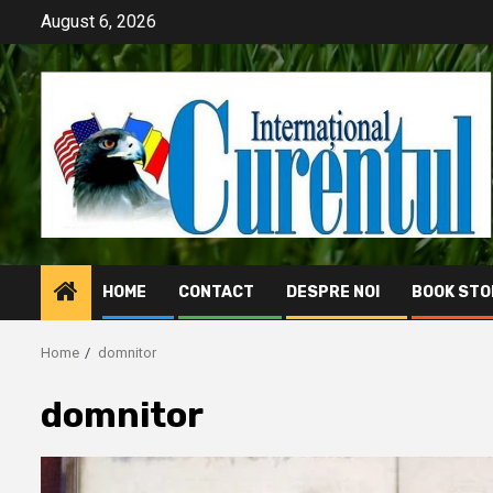
Skip
August 6, 2026
to
content
HOME
CONTACT
DESPRE NOI
BOOK STO
Home
domnitor
domnitor