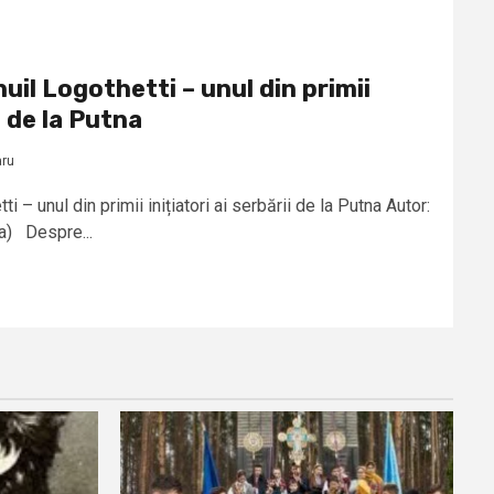
il Logothetti – unul din primii
i de la Putna
aru
 – unul din primii inițiatori ai serbării de la Putna Autor:
na) Despre...