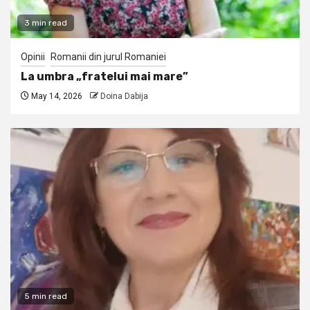
3 min read
Opinii
Romanii din jurul Romaniei
La umbra „fratelui mai mare”
May 14, 2026
Doina Dabija
5 min read