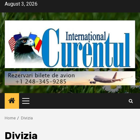
Skip
August 3, 2026
to
content
Primary
Menu
Home
Divizia
Divizia