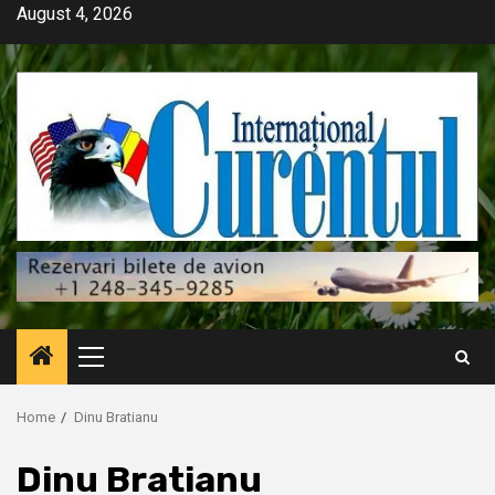
Skip
August 4, 2026
to
content
Primary
Menu
Home
Dinu Bratianu
Dinu Bratianu