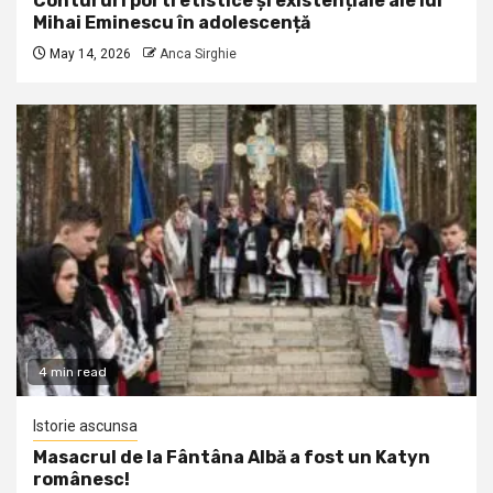
Contururi portretistice și existențiale ale lui
Mihai Eminescu în adolescență
May 14, 2026
Anca Sirghie
4 min read
Istorie ascunsa
Masacrul de la Fântâna Albă a fost un Katyn
românesc!