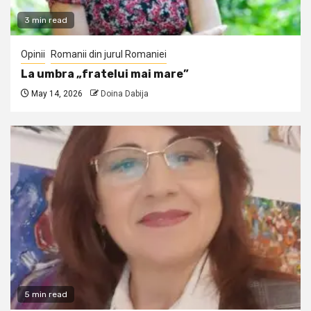
3 min read
Opinii
Romanii din jurul Romaniei
La umbra „fratelui mai mare”
May 14, 2026
Doina Dabija
5 min read