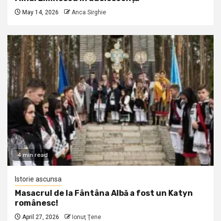
May 14, 2026
Anca Sirghie
4 min read
Istorie ascunsa
Masacrul de la Fântâna Albă a fost un Katyn
românesc!
April 27, 2026
Ionuţ Ţene