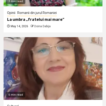
3 min read
Opinii
Romanii din jurul Romaniei
La umbra „fratelui mai mare”
May 14, 2026
Doina Dabija
5 min read