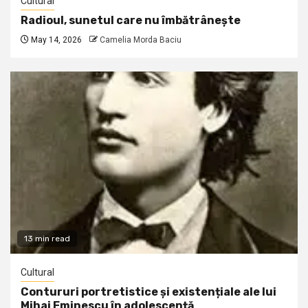
Cultural
Radioul, sunetul care nu îmbătrânește
May 14, 2026
Camelia Morda Baciu
13 min read
Cultural
Contururi portretistice și existențiale ale lui
Mihai Eminescu în adolescență