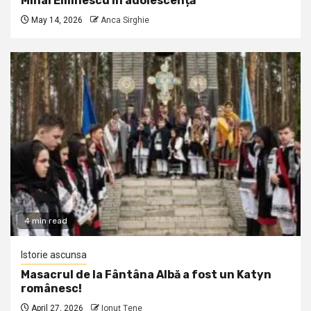
Mihai Eminescu în adolescență
May 14, 2026
Anca Sirghie
4 min read
Istorie ascunsa
Masacrul de la Fântâna Albă a fost un Katyn
românesc!
April 27, 2026
Ionuţ Ţene