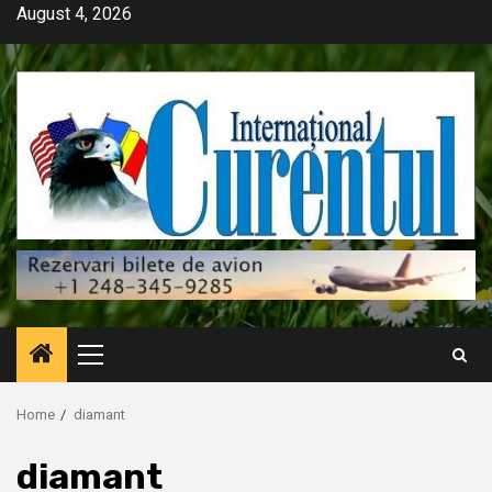
Skip
August 4, 2026
to
content
Primary
Menu
Home
diamant
diamant