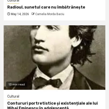
Cultural
Radioul, sunetul care nu îmbătrânește
May 14, 2026
Camelia Morda Baciu
13 min read
Cultural
Contururi portretistice și existențiale ale lui
Mihai Eminescu în adolescență