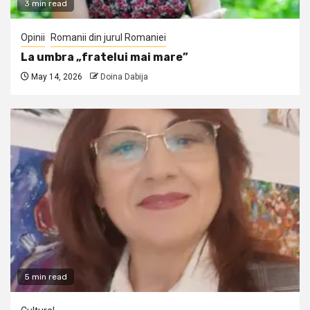
3 min read
Opinii
Romanii din jurul Romaniei
La umbra „fratelui mai mare”
May 14, 2026
Doina Dabija
5 min read