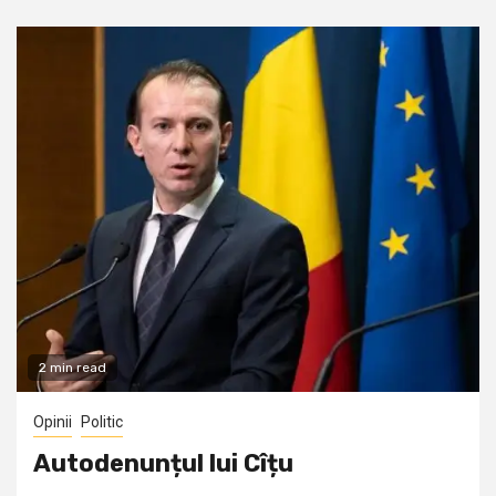
2 min read
Opinii
Politic
Autodenunțul lui Cîțu