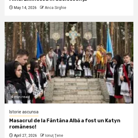
May 14, 2026
Anca Sirghie
4 min read
Istorie ascunsa
Masacrul de la Fântâna Albă a fost un Katyn
românesc!
April 27, 2026
Ionuţ Ţene