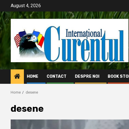
Skip
August 4, 2026
to
content
HOME
CONTACT
DESPRE NOI
BOOK STO
Home
desene
desene