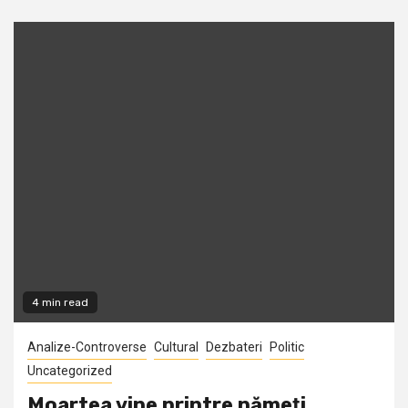
4 min read
Analize-Controverse
Cultural
Dezbateri
Politic
Uncategorized
Moartea vine printre nămeţi