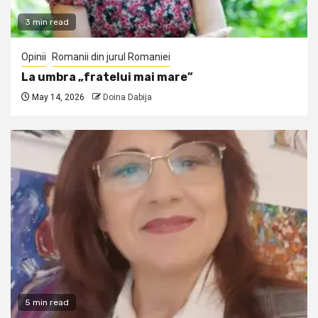
3 min read
Opinii
Romanii din jurul Romaniei
La umbra „fratelui mai mare”
May 14, 2026
Doina Dabija
5 min read