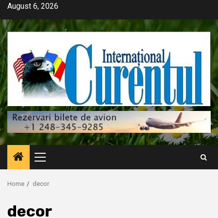
Skip
August 6, 2026
to
content
Primary
Menu
Home
decor
decor