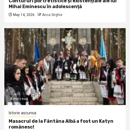
Contururi portretistice și existențiale ale lui
Mihai Eminescu în adolescență
May 14, 2026
Anca Sirghie
4 min read
Istorie ascunsa
Masacrul de la Fântâna Albă a fost un Katyn
românesc!