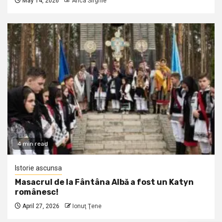
May 14, 2026
Anca Sirghie
4 min read
Istorie ascunsa
Masacrul de la Fântâna Albă a fost un Katyn
românesc!
April 27, 2026
Ionuţ Ţene