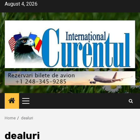
Skip
August 4, 2026
to
content
Primary
Menu
Home
dealuri
dealuri