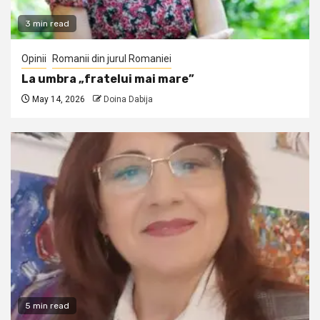
3 min read
Opinii
Romanii din jurul Romaniei
La umbra „fratelui mai mare”
May 14, 2026
Doina Dabija
5 min read