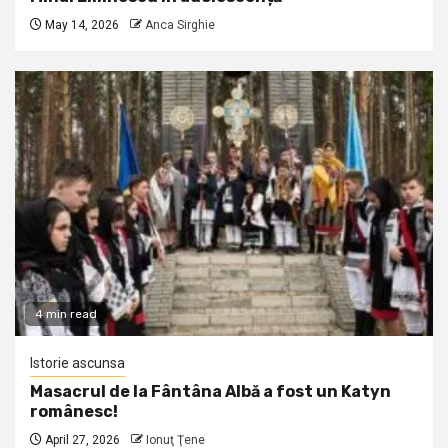
May 14, 2026
Anca Sirghie
4 min read
Istorie ascunsa
Masacrul de la Fântâna Albă a fost un Katyn
românesc!
April 27, 2026
Ionuţ Ţene