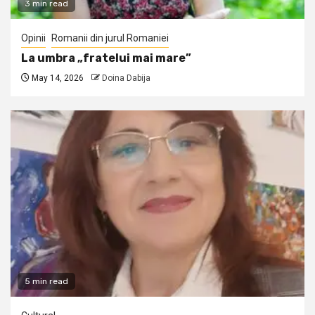
3 min read
Opinii
Romanii din jurul Romaniei
La umbra „fratelui mai mare”
May 14, 2026
Doina Dabija
5 min read