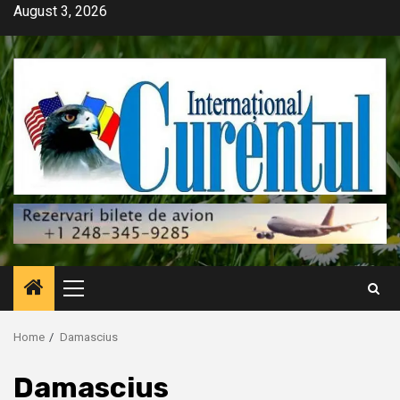
Skip
August 3, 2026
to
content
Primary
Menu
Home
Damascius
Damascius