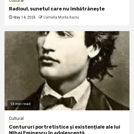
Cultural
Radioul, sunetul care nu îmbătrânește
May 14, 2026
Camelia Morda Baciu
13 min read
Cultural
Contururi portretistice și existențiale ale lui
Mihai Eminescu în adolescență