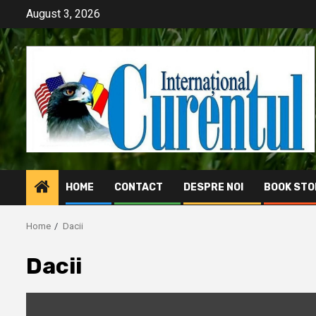
Skip
August 3, 2026
to
content
HOME
CONTACT
DESPRE NOI
BOOK STO
Home
Dacii
Dacii