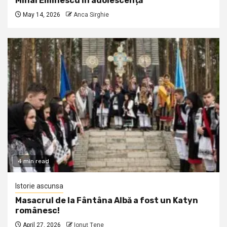
Mihai Eminescu în adolescență
May 14, 2026
Anca Sirghie
4 min read
Istorie ascunsa
Masacrul de la Fântâna Albă a fost un Katyn
românesc!
April 27, 2026
Ionuţ Ţene