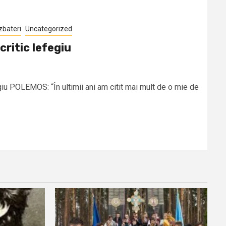
zbateri
Uncategorized
ritic lefegiu
iu POLEMOS: “În ultimii ani am citit mai mult de o mie de