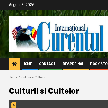
Skip
August 3, 2026
to
content
HOME
CONTACT
DESPRE NOI
BOOK STO
Home
Culturii si Cultelor
Culturii si Cultelor
5