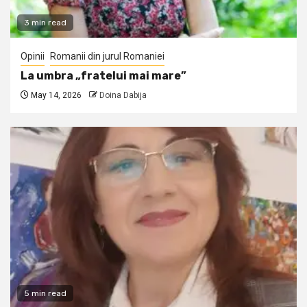
3 min read
Opinii
Romanii din jurul Romaniei
La umbra „fratelui mai mare”
May 14, 2026
Doina Dabija
5 min read