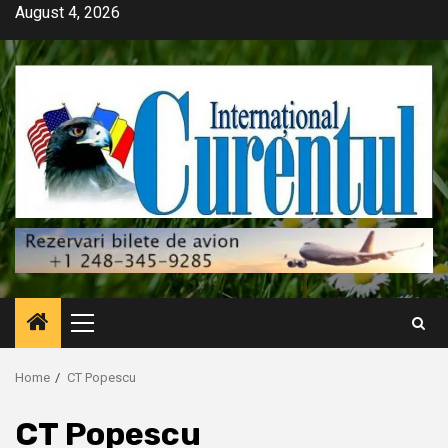
Skip
August 4, 2026
to
content
Primary
Menu
Home
CT Popescu
CT Popescu