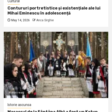
Cultural
Contururi portretistice și existențiale ale lui
Mihai Eminescu în adolescență
May 14, 2026
Anca Sirghie
4 min read
Istorie ascunsa
Masacrul de la Fântâna Albă a fost un Katyn