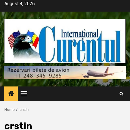
Skip
August 4, 2026
to
content
Primary
Menu
Home
crstin
crstin