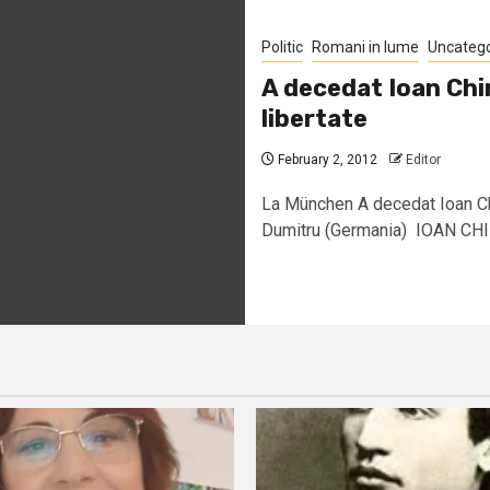
Politic
Romani in lume
Uncateg
A decedat Ioan Chi
libertate
February 2, 2012
Editor
La München A decedat Ioan Chir
Dumitru (Germania) IOAN CHIR