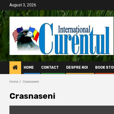
Skip
August 3, 2026
to
content
HOME
CONTACT
DESPRE NOI
BOOK STO
Home
Crasnaseni
Crasnaseni