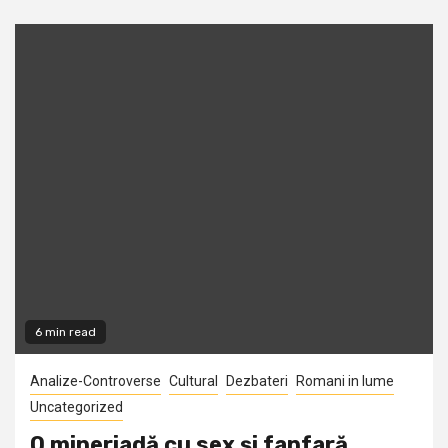
6 min read
Analize-Controverse
Cultural
Dezbateri
Romani in lume
Uncategorized
O mineriadă cu sex şi fanfară