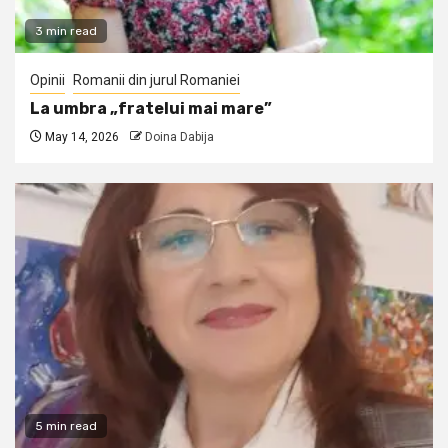
3 min read
Opinii
Romanii din jurul Romaniei
La umbra „fratelui mai mare”
May 14, 2026
Doina Dabija
5 min read