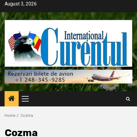
Skip
August 3, 2026
to
content
Primary
Menu
Home
Cozma
Cozma