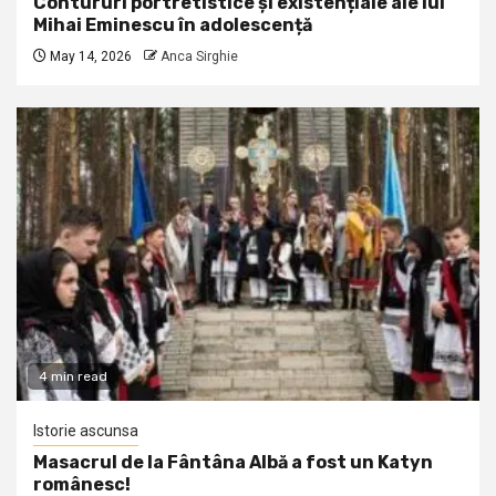
Contururi portretistice și existențiale ale lui
Mihai Eminescu în adolescență
May 14, 2026
Anca Sirghie
4 min read
Istorie ascunsa
Masacrul de la Fântâna Albă a fost un Katyn
românesc!