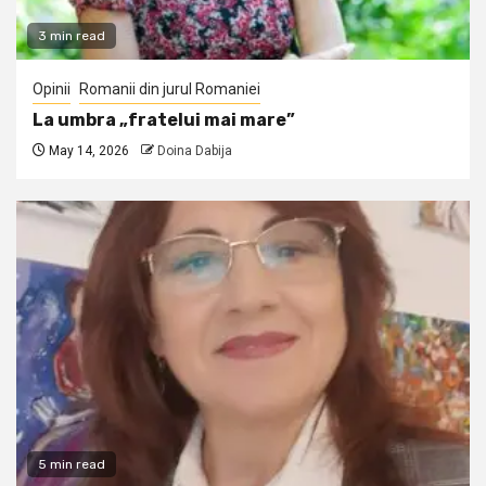
3 min read
Opinii
Romanii din jurul Romaniei
La umbra „fratelui mai mare”
May 14, 2026
Doina Dabija
5 min read