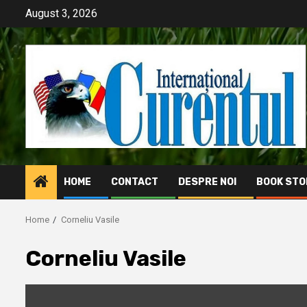
Skip
August 3, 2026
to
content
HOME
CONTACT
DESPRE NOI
BOOK STO
Home
Corneliu Vasile
Corneliu Vasile