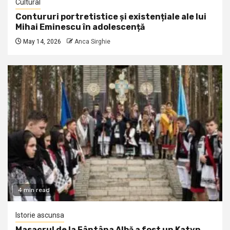
Cultural
Contururi portretistice și existențiale ale lui
Mihai Eminescu în adolescență
May 14, 2026
Anca Sirghie
4 min read
Istorie ascunsa
Masacrul de la Fântâna Albă a fost un Katyn