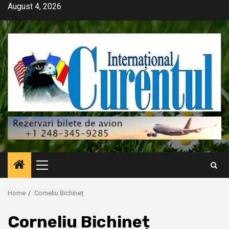
Skip
August 4, 2026
to
content
Primary
Menu
Home
Corneliu Bichineț
Corneliu Bichineț